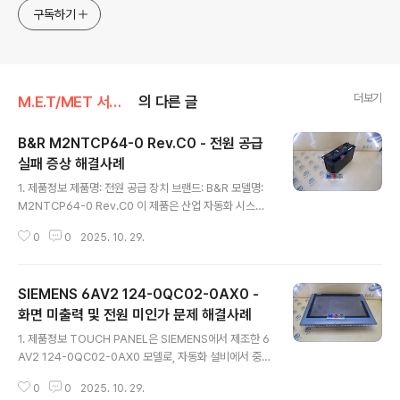
구독하기
더보기
M.E.T/MET 서비스
의 다른 글
B&R M2NTCP64-0 Rev.C0 - 전원 공급
실패 증상 해결사례
글 내용
1. 제품정보 제품명: 전원 공급 장치 브랜드: B&R 모델명:
M2NTCP64-0 Rev.C0 이 제품은 산업 자동화 시스템
에서 사용되는 전원 공급 장치로, 안정적인 전원 공급을 통
0
0
2025. 10. 29.
해 다양한 자동화 장비의 원활한 작동을 지원합니다. 특히,
고온 및 고습 환경에서도 신뢰성 있는 성능을 발휘하도록
설계되었습니다. 2. 증상 고객은 전원 공급 장치에 입력 전
SIEMENS 6AV2 124-0QC02-0AX0 -
원이 들어오면 AC ON 불이 켜지지만, 나머지 LED가 점
등되지 않으며 연결된 장비에 전원이 공급되지 않는 문제
화면 미출력 및 전원 미인가 문제 해결사례
글 내용
를 경험했습니다. 배터리, DC, 레디, 스테이터스 LED 모두
1. 제품정보 TOUCH PANEL은 SIEMENS에서 제조한 6
점등되지 않아 장비의 정상 작동이 불가능한 상황이 발생
AV2 124-0QC02-0AX0 모델로, 자동화 설비에서 중요
했습니다. 이러한 증상은 정전이나 노후로 인한 고장으로
한 역할을 수행합니다. 이 제품은 설비 가동을 위한 데이터
추정되었습니다. 3. 해결방법 문제의 원인을 분석..
0
0
2025. 10. 29.
세팅이 가능하며, 사용자에게 직관적인 인터페이스를 제공