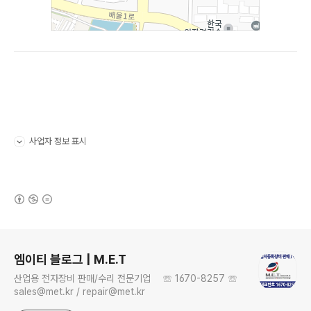
사업자 정보 표시
펼치기/접기
(새창열림)
로그 정보
엠이티 블로그 | M.E.T
산업용 전자장비 판매/수리 전문기업 ☏ 1670-8257 ☏
sales@met.kr / repair@met.kr