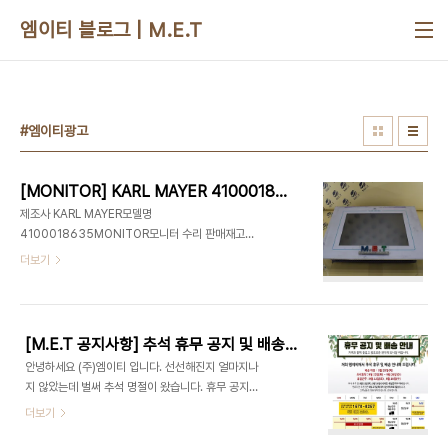
본문 바로가기
엠이티 블로그 | M.E.T
#엠이티광고
[MONITOR] KARL MAYER 4100018635 4100018635 / ㈜엠이티 눈깜짝1초가격
제조사 KARL MAYER모델명
4100018635MONITOR모니터 수리 판매재고
1670-8257산업 자동화장비 판매 수리 공장장비
더보기
유지보수 기술전문기업 (주)엠이티 MET 대전엠이
티 빨리고쳐엠이티 빨리고처엠이티눈깜짝 1초견적
트럼프 야마하 화면 SERIES ASUS 파나소닉 GT
현대 PLC 미쓰비시 엠이티 모니터수리 산업용중고
[M.E.T 공지사항] 추석 휴무 공지 및 배송 안내, 풍요로운 추석 기간 빠르고 편리한 구매를 원하실 경우!
기계 PLC (주)엠이티 SANYODENKI 파나소닉모
안녕하세요 (주)엠이티 입니다. 선선해진지 얼마지나
터 FUJI 산업용모터수리 MITSUBISHI LCD모니
지 않았는데 벌써 추석 명절이 왔습니다. 휴무 공지와
터수리 파워서플라이수리 야스카와 산요덴키 미쯔비
배송안내 해드리니, 착오 없으시길 바랍니다. 배송마
더보기
시인버터 자동화부품 인버터수리
감 : 9월 20일(목) * 입금기준 : 당일 3시까지 주문
건에 한해 배송 추석휴무 : 9월 22일(토) ~ 9월 26