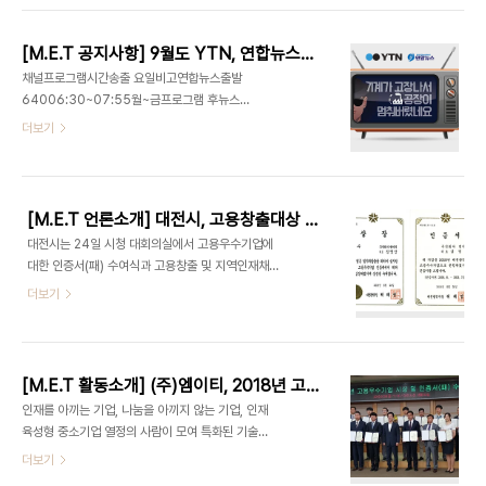
일(수) 휴일근무 : 9월 22일(토) , 9월 26일(수) 저
희 엠이티는 9월 27일(목)부터 정상근무를 시작합
[M.E.T 공지사항] 9월도 YTN, 연합뉴스와 함께하는 (주)엠이티
니다. 연휴기간 주문건은 9월 27일(목)부터 순차적
채널프로그램시간송출 요일비고연합뉴스출발
으로 발송됩니다. 고객님들의 양해부탁드리며, 가족
64006:30~07:55월~금프로그램 후뉴스
과 즐거운 명절 보내시길 바랍니다. 감사합니다. 구매
1918:20~19:50화, 목프로그램 후YTN이슈오늘
더보기
문의 : 1670-8257(내선1번) / sales@met.kr
08:00~08:55월, 화, 금프로그램 전,후 랜덤뉴스
수리문의 : 1670-8257(내선2번) /
통18:00~19:51목, 금프로그램 전,후 랜덤뉴스
repair@met.kr 풍요로운 추석기간 빠르고 편리한
2120:55~21:51수프로그램 전,후 랜덤
구매를 원..
YTN2421:00~21:50토프로그램 전,후 랜덤 멀더
[M.E.T 언론소개] 대전시, 고용창출대상 시상 및 고용우수기업 인증서 수여
와 함께했던 무더운 여름도 지나가고 가을중 가을인
대전시는 24일 시청 대회의실에서 고용우수기업에
9월도~ (주)엠이티를 믿고 찾아주시는 고객님들께
대한 인증서(패) 수여식과 고용창출 및 지역인재채용
8월보다 더 많은 멀더로 찾아가려고 합니다! 많은 관
대상 시상식을 가졌다. 고용우수기업 인증서는 지난
더보기
심 부탁드립니다!! Panasonic, KEB 한국공식서비
달 17일 심사를 통해 선정된 관내 15개 고용우수기
스센터 B&R 판매 및 서비스 파트너 RoboteQ,
업에 수여됐으며, 고용창출 및 지역인재채용 대상 시
SANYO DENKI 한국공식판매대리점 대표전화 :
상은 고용창출이 매우 우수한 기업을 대상으로 실시
1670-8257(구매 1번 / 수리 2번) 산업용 자..
됐다. 올해 고용창출대상 최우수는 ㈜플랜아이, 우
[M.E.T 활동소개] (주)엠이티, 2018년 고용우수기업 시상 및 인증서(패) 수여
수는 주식회사 엠이티, 장려(고용창출 부문)는 ㈜이
인재를 아끼는 기업, 나눔을 아끼지 않는 기업, 인재
노솔루텍, 장려(지역인재채용 부문)은 주식회사 플라
육성형 중소기업 열정의 사람이 모여 특화된 기술력
즈맵이 각각 수상했다. 고용우수기업으로 선정된 기
으로 성장한 주식회사 엠이티! (주)엠이티는 24일 대
더보기
업들은 어려운 경제 여건 속에서도 지역인재를 고용
전시청에서 열린 고용우수기업에 대한 인증서 수여
해 대전시 일자리창출에 기여한 실적이 우수함은 물