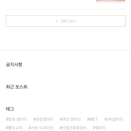
티 빨리고쳐엠이티 빨리고처엠이티
목록 더보기
공지사항
최근 포스트
태그
방송 엠이티
대전엠이티
대전 엠이티
MET
(주)엠이티
빨리고쳐
서보 드라이브
산업자동화장비
엠이티