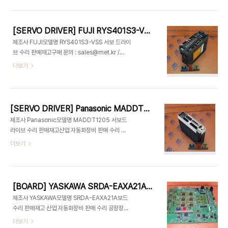
식과 고용창출 및 지역인재채용 대상 시상식을 가졌
론, 사회공헌 활동에도 활발한 기업들이다. 허태정 대
는데요, 매우 우수한 기업을 대상으로 실시한 고용창
전시장은 “대외적으로 어려운 경제 환경 속에서도 지
출 대상, 우수상을 수상한 (주)엠이티! 지속적인 일자
역 청년들에게 일자..
[SERVO DRIVER] FUJI RYS401S3-VSS RYS401S3VSS 후지 기술전문기업 (주)엠이티 MET 대전엠이티
리 창출을 통해 청년들에게 희망을 줄 수 있도록 (주)
제조사 FUJI모델명 RYS401S3-VSS 서보 드라이
엠이티 김영상 대표의 철학으로 청년 인재를 기다리
브 수리 판매재고구매 문의 : sales@met.kr /
며 직원들에게 좋은 회사로 성장하겠습니다!
1670-8257(1)수리 문의 : repair@met.kr /
더보기
1670-8257(2)출장 상담 : fd@met.kr 산업 자
동화장비 판매 수리 공장장비 유지보수 기술전문기
업 (주)엠이티 MET 대전엠이티 빨리고쳐엠이티 빨
리고처엠이티
[SERVO DRIVER] Panasonic MADDT1205 파나소닉 MET 대전엠이티
제조사 Panasonic모델명 MADDT1205 서보드
라이브 수리 판매재고산업 자동화장비 판매 수리 공
장장비 유지보수 기술전문기업 (주)엠이티 MET 대
더보기
전엠이티 빨리고쳐엠이티 빨리고처엠이티
[BOARD] YASKAWA SRDA-EAXA21A SRDAEAXA21A 야스카와 MET 대전엠이티
제조사 YASKAWA모델명 SRDA-EAXA21A보드
수리 판매재고 산업 자동화장비 판매 수리 공장장비
유지보수 기술전문기업 (주)엠이티 MET 대전엠이
더보기