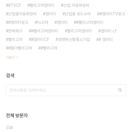
#TVCF
빨리고쳐엠이티
산업 자동화장비
산업용자동화장비
앰이티
산업용 보드수리
#엠이티TV광고
#엠이티광고
tv고쳐
엠이티
#빨리고처엠이티
판매재고
#빨리고쳐엠이티
빨리고처엠이티
엠이티 cf
빨리고처
#엠이티CF
경영혁신형중소기업
# 엠이티
#멀더빨리고쳐
#빨리고쳐
더보기
검색
전체 방문자
오늘