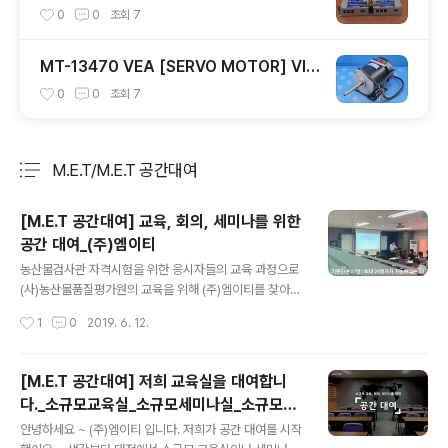
Y MTC-IV MTCIV / ㈜엠이티 눈깜짝1초
0
0
조회
7
가격
MT-13470 VEA [SERVO MOTOR] VISI
ON AC MOTOR 220V/380V 60HZ 4P
0
0
조회
7
MT 13470 VEA ㈜엠이티 산업 자동화 장
비 수리 판매 테스트 전문
M.E.T/M.E.T 공간대여
분류 전체보기
주요 글 목록
[M.E.T 공간대여] 교육, 회의, 세미나를 위한
공간 대여_(주)엠이티
글 내용
농산물검사관 자격시험을 위한 응시자들의 교육 과정으로
(사)농산물품질평가원의 교육을 위해 (주)엠이티를 찾아주
셨어요~​교육을 위하여 전국에서 오셨더라구요!(주)엠이티
작성시간
1
0
2019. 6. 12.
는 지리적 접근이 용이한 북대전IC 근처에 위치하고 있습
니다.​​(주)엠이티 교육실 및 회의실 대여는의자/테이블, 화
이트보드, 빔 프로젝트/스크린, PC, 냉 난방기, 인터넷/wif
[M.E.T 공간대여] 저희 교육실을 대여합니
i, 출입카드 등이 제공되며차/ 커피등을 이용하실 수 있는
다._소규모교육실_소규모세미나실_소규모회
아늑한 카페테리아까지 완비되어 있습니다.또한, 1분거리
글 내용
의실_(주)엠이티
에 구내식당이 있어 오전~오후까지 장시간의 교육도 가능
안녕하세요 ~ (주)엠이티 입니다. 저희가 공간 대여를 시작