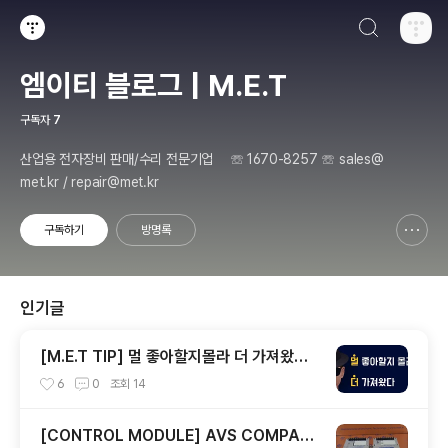
검색하기
티스토리
엠이티 블로그 | M.E.T
구독자
7
산업용 전자장비 판매/수리 전문기업 ☏ 1670-8257 ☏ sales@
met.kr / repair@met.kr
구독하기
방명록
신고하기 레이어
열기
인기글
[M.E.T TIP] 멀 좋아할지몰라 더 가져왔다 -
제 1탄 MITSUBISHI(미쓰비시) 서보편
6
0
조회
14
[CONTROL MODULE] AVS COMPAN