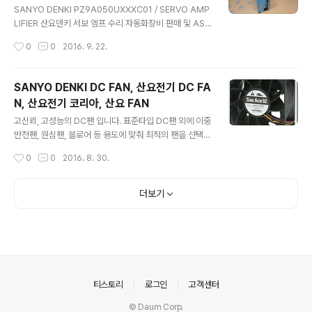
칭하거나 당사와 관계가 있는 사업체로 소개하며 사진을
SANYO DENKI PZ9A050UXXXC01 / SERVO AMP
도용하거나 소속을 불명확하게 밝히며 수리 입고를 유도하
LIFIER 산요덴키 서보 엠프 수리 자동화장비 판매 및 AS
는 사례가 있습니다. 부품 재고와 기술진 미보유로 서..
전문업체 (주) 엠이티 - M.E.T 파견 및 상주 유지보수. 정
작성시간
0
0
2016. 9. 22.
기점검. 출장점검 서비스. 전화 : 1670-8257 구매문의 :
Sales@met.kr 홈페이지 : www.met.kr 수리문의 : Re
pair@met.kr ※ 간혹 주식회사 엠이티를 사칭하거나 당
SANYO DENKI DC FAN, 산요전기 DC FA
사와 관계가 있는 사업체로 소개하며 사진을 도용하거나
N, 산요전기 코리아, 산요 FAN
소속을 불명확하게 밝히며 수리 입고를 유도하는 사례가
글 내용
있습니다. 부품 재고와 기술진 미보유로 서비스의 본질이
고신뢰, 고성능의 DC팬 입니다. 표준타입 DC팬 외에 이중
없는 유사 업체의 접근에 유의하여 주시기 바랍니다.
반전팬, 원심팬, 블로어 등 용도에 맞춰 최적의 팬을 선택할
수 있습니다. 보통 서버, 스토리지, 통신장비 등의 냉각에
작성시간
0
0
2016. 8. 30.
최고의 성능을 냅니다. SANYO DENKI 공식 대리점 (주)
엠이티 - M.E.T SanAce, SANMOTION, SANUPS 판
매 전문. 전화 : 1670-8257(내선번호 605, 607) 판매
더보기
문의 : Sales@met.kr 수리문의 : Repair@met.kr 홈페
이지 : www.met.kr
의안내
티스토리
로그인
고객센터
© Daum Corp.