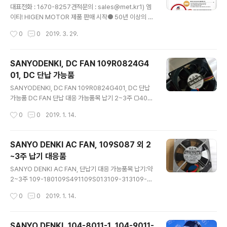
AB0060FMACN01-AB00180FMALN12AAB00
대표전화 : 1670-8257견적문의 : sales@met.kr1) 엠
FMACN02-AB00 FMALN20-AB00 FMACN03
이티! HIGEN MOTOR 제품 판매 시작● 50년 이상의 역
-AB00 FMALN30-AB00 FMACN04-AB00 F
사를 지닌 국내 최초 모터 전문기업● 저탄소 녹색성장시
작성시간
0
0
2019. 3. 29.
MALN40-AB00 FMACN05-AB00 ..
대의 에너지 절감형 서보시스템● 국내 기술 및 국산품으
로 원가 절감● LED 공정장비, 다관절 로봇, 사출기, 웨이
퍼 로봇, CNC가공기 등 2) 엠이티! 대전 및 충청지역 판매
SANYODENKI, DC FAN 109R0824G4
대리점 개설● 엠이티의 지리적 특성을 활용한 충청지역
01, DC 단납 가능품
즉각 대응● 대구, 부천 대리점 운영을 통한 전국 영업, 신
글 내용
속한 서비스 제공● 서비스 품질 및 고객만족도 향상 3) 엠
SANYODENKI, DC FAN 109R0824G401, DC 단납
이티! 15년 이상의 노하우로 다방면 서비스 제공● 신규 설
가능품 DC FAN 단납 대응 가능품목 납기 2~3주 □40m
비 도입 및 라인 증축 시 15년 이상의 노하우로 A to Z 종
m×15mm 109P0405H701 □40mm×20mm 109P
작성시간
0
0
2019. 1. 14.
합솔루션 제공● 전체..
0412M6D01 109P0405H702 109P0424B602 10
9P0405H7D01 109P0424G601 109P0405M701
109P0424D601 109P0405M702 109P0424H60
SANYO DENKI AC FAN, 109S087 외 2
1 109P0405M7D01 109P0424H602 109P0412S
~3주 납기 대응품
701 109P0424H6D01 109P0412S702 109P042
글 내용
4F601 109P0412S7D01 109P0424F602 109P04
SANYO DENKI AC FAN, 단납기 대응 가능품목 납기:약
12H701 109P0424F6D01 109P0412H702 □40
2~3주 109-180109S491109S013109-313109-10
mm×28mm 109P0405H301 109P..
50109-1003G109-183109S493109S013UL109-
작성시간
0
0
2019. 1. 14.
371109-1065109-1002G109-130109S492109S
006109-374109-059109-1001G109-133109S4
94109S006UL109-372109-149109-1000G109-
SANYO DENKI, 104-8011-1, 104-9011-