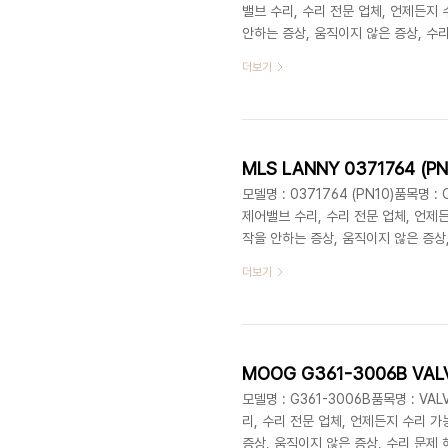
밸브 수리, 수리 전문 업체, 언제든지 
안하는 증상, 움직이지 않은 증상, 수리
지 않을 때, 밸브 구동 불량, 밸브 전원
더보기
식 수리MET 홈페이지 : https://me
https://www.paramet.kr/MET 
전..
모델명 : 0371764 (PN10)품목명 :
제어밸브 수리, 수리 전문 업체, 언제든
작을 안하는 증상, 움직이지 않은 증상,
열리지 않을 때, 밸브 구동 불량, 밸브 
더보기
브 부식 수리1670-8257MET 대
쳐 PLC 빨리고쳐 기계고장 완벽수리
검 장비긴급처방 긴급복구 생산설비공장
MOOG G361-3006B V
모델명 : G361-3006B품목명 : V
리, 수리 전문 업체, 언제든지 수리 가
증상, 움직이지 않은 증상, 수리 문제 