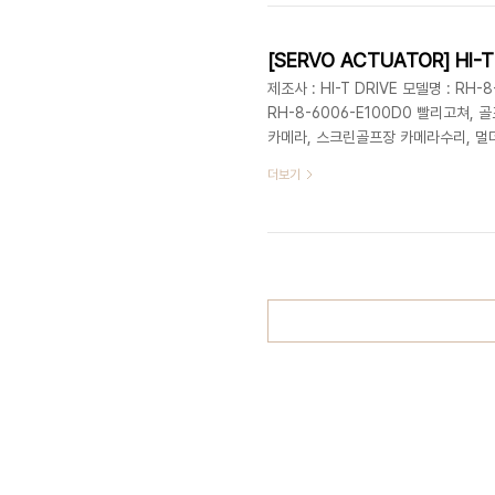
고장, 골프장카트기수리 , 스크린골프수
제조사 : HI-T DRIVE 모델명 : RH-
RH-8-6006-E100D0 빨리고쳐, 골
카메라, 스크린골프장 카메라수리, 멀더
해, 엠이티로, 수리수리, 수리완료, 
더보기
리고쳐 MET, PLC빨리고쳐, MET
프수리 met, met골프, 엠이티 cf
라, 스크린골프고장, 골프장카트..