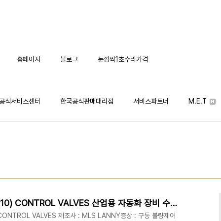
홈페이지
블로그
눈깜짝1초수리가격
공식서비스센터
한국공식판매대리점
서비스파트너
M.E.T
MLS LANNY 0371764 (PN10) CONTROL VALVES 산업용 자동화 장비 수리 (주)엠이티
: CONTROL VALVES 제조사 : MLS LANNY증상 : 구동 불량제어