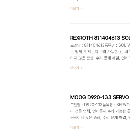
때, 밸브 구동 불량, 밸브 전원 불량, 
더보기
1670-8257MET 대전 수리 업체 
고쳐 기계고장 완벽수리긴급수리 긴급대
처방 긴급복구 생산설비공장 산업용 자동
REXROTH 811404613 
모델명 : 811404613품목명 : SOL
문 업체, 언제든지 수리 가능한 곳, 빠
이지 않은 증상, 수리 문제 해결, 언제
동 불량, 밸브 전원 불량, 밸브 접촉 불
더보기
8257MET 대전 수리 업체 엠이티 
계고장 완벽수리긴급수리 긴급대응 긴급
급복구 생산설비공장 산업용 자동화 장비
MOOG D920-133 SERV
모델명 : D920-133품목명 : SER
리 전문 업체, 언제든지 수리 가능한 곳
움직이지 않은 증상, 수리 문제 해결, 
브 구동 불량, 밸브 전원 불량, 밸브 접
더보기