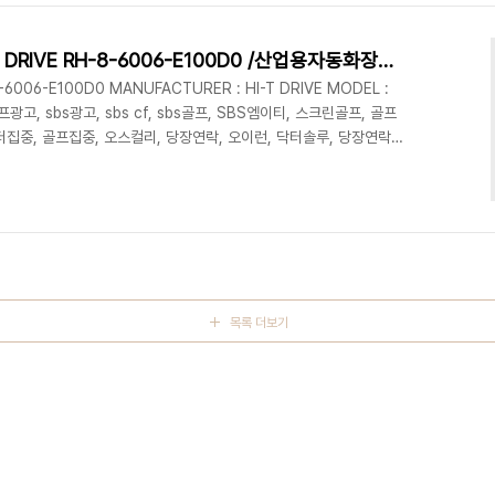
..
[SERVO ACTUATOR] HI-T DRIVE RH-8-6006-E100D0 /산업용자동화장비 수리 / (주)엠이티 /
8-6006-E100D0 MANUFACTURER : HI-T DRIVE MODEL :
프광고, sbs광고, sbs cf, sbs골프, SBS엠이티, 스크린골프, 골프
집중, 골프집중, 오스컬리, 당장연락, 오이런, 닥터솔루, 당장연락
산업자동화장비 수리는 엠이티, 빨리고처 엠이티, 고쳐,엠이티광고, 빨
빨리고쳐, 광고대사 멀더, 멀더 스칼렛, 골프모든것수리, 골프엠이티, 골
, 빨리고쳐엠, MET광고,골프 컨트롤러, 스크린골프카메라, 골프장카메
목록 더보기