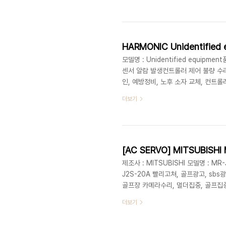
8257MET 대전 수리 업체 엠이티 
계고장 완벽수리긴급수리 긴급대응 긴급
급복구 생산설비공장 침수, 침수 설비, 침
모델명 : Unidentified equipm
센서 알람 발생컨트롤러 제어 불량 수리,
인, 예방정비, 노후 소자 교체, 컨트롤러
검, 보드 스캐닝 실시, 내부 보드 점검
더보기
인, 세그먼트 수리 1670-8257ME
리고쳐 PLC 빨리고쳐 기계고장 완벽
급전검 장비긴급처방 긴급복구 생산설비
제조사 : MITSUBISHI 모델명 : MR-
J2S-20A 빨리고쳐, 골프광고, sbs광
골프장 카메라수리, 멀더집중, 골프집중
리수리, 수리완료, 산업자동화장비 수리
더보기
PLC빨리고쳐, MET빨리고쳐, 광고대
met골프, 엠이티 cf, 빨리고쳐엠,