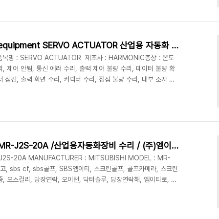
(주)엠이티빨리 고쳐met 빨리고쳐 인버터 빨리고쳐 PLC 빨리고쳐 기
고장 24시수리 119수리 구급수리 장비긴급전검 장비긴급처방 긴
수 기계, ..
HARMONIC Unidentified equipment SERVO ACTUATOR 산업용 자동화 장비 수리 (주)엠이티
ent품목명 : SERVO ACTUATOR 제조사 : HARMONIC증상 : 온도
 제어 안됨, 통신 에러 수리, 출력 제어 불량 수리, 데이터 불량 확
 점검, 출력 화면 수리, 커넥터 수리, 접점 불량 수리, 내부 소자 점
, 컨트롤러 구동 불량 수리, 스위치 불량 수리, 스위치 개조, 에러 확
T 대전 수리 업체 엠이티 (주)엠이티빨리 고쳐met 빨리고쳐 인버터 빨
수리긴급수리 긴급대응 긴급고장 24시수리 119수리 구급수리 장비긴
공..
[AC SERVO] MITSUBISHI MR-J2S-20A /산업용자동화장비 수리 / (주)엠이티 /
J2S-20A MANUFACTURER : MITSUBISHI MODEL : MR-
고, sbs cf, sbs골프, SBS엠이티, 스크린골프, 골프카메라, 스크린
, 오스컬리, 당장연락, 오이런, 닥터솔루, 당장연락해, 엠이티로, 수
는 엠이티, 빨리고처 엠이티, 고쳐,엠이티광고, 빨리고쳐 MET,
사 멀더, 멀더 스칼렛, 골프모든것수리, 골프엠이티, 골프수리 met,
 MET광고,골프 컨트롤러, 스크린골프카메라, 골프장카메라, 스크린골프