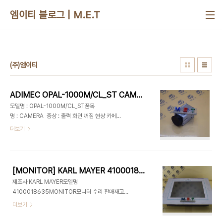
본문 바로가기
엠이티 블로그 | M.E.T
(주)엠이티
ADIMEC OPAL-1000M/CL_ST CAMERA 산업용 자동화 장비 수리 (주)엠이티
모델명 : OPAL-1000M/CL_ST품목
명 : CAMERA 증상 : 출력 화면 깨짐 현상 카메
라 단종제품수리, CAMERA 전원불
더보기
량, CAMERA 출력불량, CAMERA 화면불
량, CAMERA 화면노이즈, CAMERA 흰색화
면, CAMERA 수리1670-8257MET 대전 수
리 업체 엠이티 (주)엠이티빨리 고쳐met 빨리고
[MONITOR] KARL MAYER 4100018635 4100018635 / ㈜엠이티 눈깜짝1초가격
쳐 인버터 빨리고쳐 PLC 빨리고쳐 기계고장 완벽수
제조사 KARL MAYER모델명
리긴급수리 긴급대응 긴급고장 24시수리 119수
4100018635MONITOR모니터 수리 판매재고
리 구급수리 장비긴급전검 장비긴급처방 긴급복
1670-8257산업 자동화장비 판매 수리 공장장비
더보기
구 생산설비KEB(케이비) 한국공식서비스센터 공식
유지보수 기술전문기업 (주)엠이티 MET 대전엠이
판매대리점HIGEN MOTOR(하이젠모터) 한국공식
티 빨리고쳐엠이티 빨리고처엠이티눈깜짝 1초견적