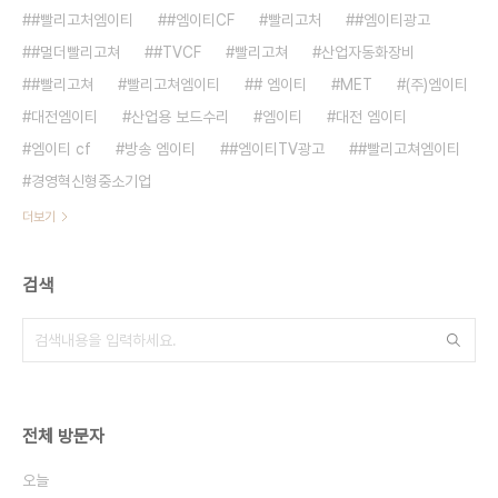
#빨리고처엠이티
#엠이티CF
빨리고처
#엠이티광고
#멀더빨리고쳐
#TVCF
빨리고쳐
산업자동화장비
#빨리고쳐
빨리고쳐엠이티
# 엠이티
MET
(주)엠이티
대전엠이티
산업용 보드수리
엠이티
대전 엠이티
엠이티 cf
방송 엠이티
#엠이티TV광고
#빨리고쳐엠이티
경영혁신형중소기업
더보기
검색
전체 방문자
오늘