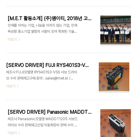
업에 수여됐으며, 고용창출 및 지역인재채용 대상 시
SANYO DENKI 한국공식판매대리점 대표전화 :
상은 고용창출이 매우 우수한 기업을 대상으로 실시
1670-8257(구매 1번 / 수리 2번) 산업용 자..
됐다. 올해 고용창출대상 최우수는 ㈜플랜아이, 우
[M.E.T 활동소개] (주)엠이티, 2018년 고용우수기업 시상 및 인증서(패) 수여
수는 주식회사 엠이티, 장려(고용창출 부문)는 ㈜이
인재를 아끼는 기업, 나눔을 아끼지 않는 기업, 인재
노솔루텍, 장려(지역인재채용 부문)은 주식회사 플라
육성형 중소기업 열정의 사람이 모여 특화된 기술력
즈맵이 각각 수상했다. 고용우수기업으로 선정된 기
으로 성장한 주식회사 엠이티! (주)엠이티는 24일 대
더보기
업들은 어려운 경제 여건 속에서도 지역인재를 고용
전시청에서 열린 고용우수기업에 대한 인증서 수여
해 대전시 일자리창출에 기여한 실적이 우수함은 물
식과 고용창출 및 지역인재채용 대상 시상식을 가졌
론, 사회공헌 활동에도 활발한 기업들이다. 허태정 대
는데요, 매우 우수한 기업을 대상으로 실시한 고용창
전시장은 “대외적으로 어려운 경제 환경 속에서도 지
출 대상, 우수상을 수상한 (주)엠이티! 지속적인 일자
역 청년들에게 일자..
[SERVO DRIVER] FUJI RYS401S3-VSS RYS401S3VSS 후지 기술전문기업 (주)엠이티 MET 대전엠이티
리 창출을 통해 청년들에게 희망을 줄 수 있도록 (주)
제조사 FUJI모델명 RYS401S3-VSS 서보 드라이
엠이티 김영상 대표의 철학으로 청년 인재를 기다리
브 수리 판매재고구매 문의 : sales@met.kr /
며 직원들에게 좋은 회사로 성장하겠습니다!
1670-8257(1)수리 문의 : repair@met.kr /
더보기
1670-8257(2)출장 상담 : fd@met.kr 산업 자
동화장비 판매 수리 공장장비 유지보수 기술전문기
업 (주)엠이티 MET 대전엠이티 빨리고쳐엠이티 빨
리고처엠이티
[SERVO DRIVER] Panasonic MADDT1205 파나소닉 MET 대전엠이티
제조사 Panasonic모델명 MADDT1205 서보드
라이브 수리 판매재고산업 자동화장비 판매 수리 공
장장비 유지보수 기술전문기업 (주)엠이티 MET 대
더보기