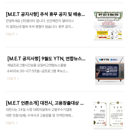
서비스센터 공식판매대리점PANASONIC(파나소
트럼프 야마하 화면 SERIES ASUS 파나소닉 GT
닉) 한국공식서비스센터ROBOTEQ(로보테큐) 한국
현대 PLC 미쓰비시 엠이티 모니터수리 산업용중고
공식판매대리점SANYO DENKI(산요덴키) 한국..
[M.E.T 공지사항] 추석 휴무 공지 및 배송 안내, 풍요로운 추석 기간 빠르고 편리한 구매를 원하실 경우!
기계 PLC (주)엠이티 SANYODENKI 파나소닉모
안녕하세요 (주)엠이티 입니다. 선선해진지 얼마지나
터 FUJI 산업용모터수리 MITSUBISHI LCD모니
지 않았는데 벌써 추석 명절이 왔습니다. 휴무 공지와
터수리 파워서플라이수리 야스카와 산요덴키 미쯔비
배송안내 해드리니, 착오 없으시길 바랍니다. 배송마
더보기
시인버터 자동화부품 인버터수리
감 : 9월 20일(목) * 입금기준 : 당일 3시까지 주문
건에 한해 배송 추석휴무 : 9월 22일(토) ~ 9월 26
일(수) 휴일근무 : 9월 22일(토) , 9월 26일(수) 저
희 엠이티는 9월 27일(목)부터 정상근무를 시작합
[M.E.T 공지사항] 9월도 YTN, 연합뉴스와 함께하는 (주)엠이티
니다. 연휴기간 주문건은 9월 27일(목)부터 순차적
채널프로그램시간송출 요일비고연합뉴스출발
으로 발송됩니다. 고객님들의 양해부탁드리며, 가족
64006:30~07:55월~금프로그램 후뉴스
과 즐거운 명절 보내시길 바랍니다. 감사합니다. 구매
1918:20~19:50화, 목프로그램 후YTN이슈오늘
더보기
문의 : 1670-8257(내선1번) / sales@met.kr
08:00~08:55월, 화, 금프로그램 전,후 랜덤뉴스
수리문의 : 1670-8257(내선2번) /
통18:00~19:51목, 금프로그램 전,후 랜덤뉴스
repair@met.kr 풍요로운 추석기간 빠르고 편리한
2120:55~21:51수프로그램 전,후 랜덤
구매를 원..
YTN2421:00~21:50토프로그램 전,후 랜덤 멀더
[M.E.T 언론소개] 대전시, 고용창출대상 시상 및 고용우수기업 인증서 수여
와 함께했던 무더운 여름도 지나가고 가을중 가을인
대전시는 24일 시청 대회의실에서 고용우수기업에
9월도~ (주)엠이티를 믿고 찾아주시는 고객님들께
대한 인증서(패) 수여식과 고용창출 및 지역인재채용
8월보다 더 많은 멀더로 찾아가려고 합니다! 많은 관
대상 시상식을 가졌다. 고용우수기업 인증서는 지난
더보기
심 부탁드립니다!! Panasonic, KEB 한국공식서비
달 17일 심사를 통해 선정된 관내 15개 고용우수기
스센터 B&R 판매 및 서비스 파트너 RoboteQ,