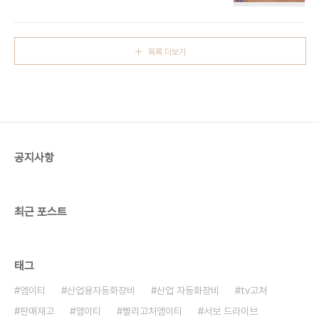
전엠이티 빨리고쳐엠이티 빨리고처엠이티
목록 더보기
공지사항
최근 포스트
태그
엠이티
산업용자동화장비
산업 자동화장비
tv고쳐
판매재고
앰이티
빨리고처엠이티
서보 드라이브