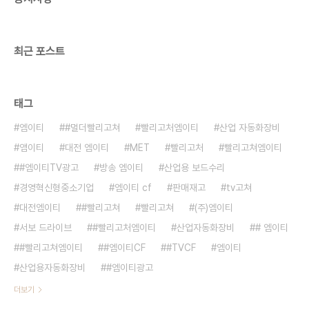
최근 포스트
태그
엠이티
#멀더빨리고쳐
빨리고처엠이티
산업 자동화장비
앰이티
대전 엠이티
MET
빨리고처
빨리고쳐엠이티
#엠이티TV광고
방송 엠이티
산업용 보드수리
경영혁신형중소기업
엠이티 cf
판매재고
tv고쳐
대전엠이티
#빨리고쳐
빨리고쳐
(주)엠이티
서보 드라이브
#빨리고처엠이티
산업자동화장비
# 엠이티
#빨리고쳐엠이티
#엠이티CF
#TVCF
엠이티
산업용자동화장비
#엠이티광고
더보기